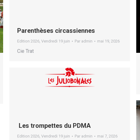
Parenthèses circassiennes
Edition 2026
,
Vendredi 19 juin
Par
admin
mai 19, 2026
Cie Trat
Les trompettes du PDMA
Edition 2026
,
Vendredi 19 juin
Par
admin
mai 7, 2026