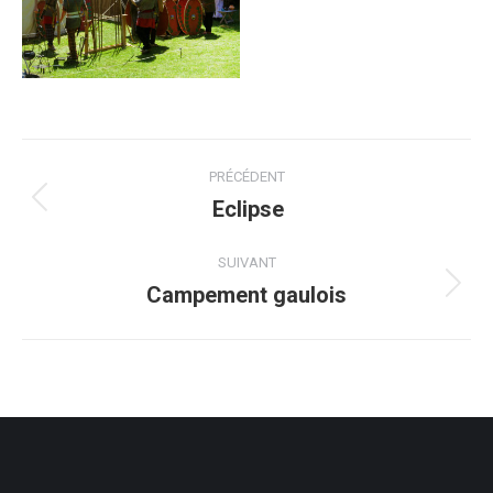
Navigation
PRÉCÉDENT
de
Eclipse
Onglet
précédent
commentaire
SUIVANT
Campement gaulois
Projets
similaires