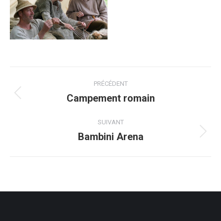
Navigation
PRÉCÉDENT
de
Campement romain
Onglet
précédent
commentaire
SUIVANT
Bambini Arena
Projets
similaires